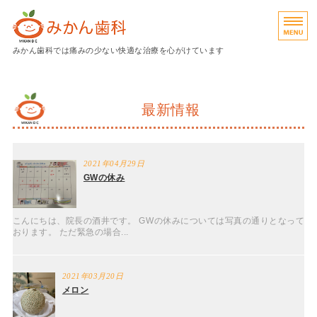
広島県呉市のみかん歯科｜予防
みかん歯科では痛みの少ない快適な治療を心がけています
診療内容
最新情報
院長挨拶
院内紹介
2021年04月29日
アクセス
GWの休み
予約
こんにちは、院長の酒井です。 GWの休みについては写真の通りとなって
おります。 ただ緊急の場合...
2021年03月20日
メロン