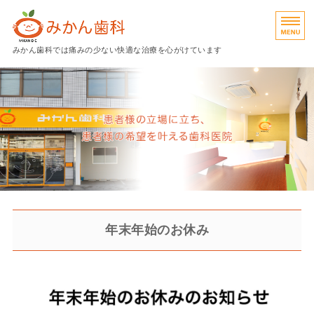
広島県呉市のみかん歯科｜予防
みかん歯科では痛みの少ない快適な治療を心がけています
診療内容
院長挨拶
院内紹介
アクセス
予約
年末年始のお休み